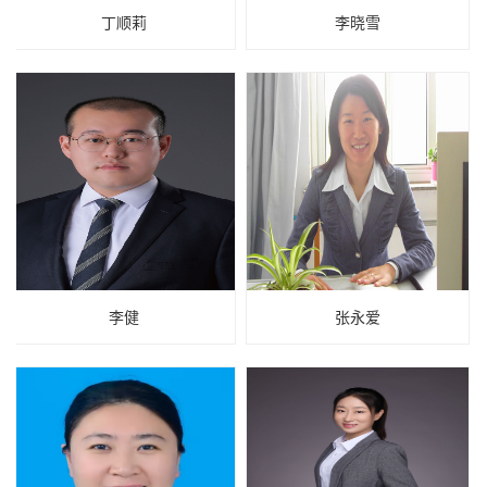
丁顺莉
李晓雪
李健
张永爱