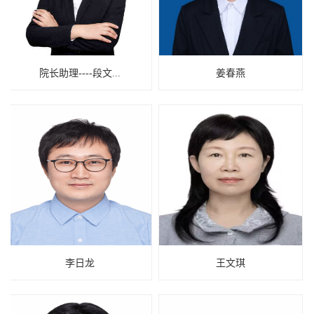
院长助理----段文...
姜春燕
李日龙
王文琪