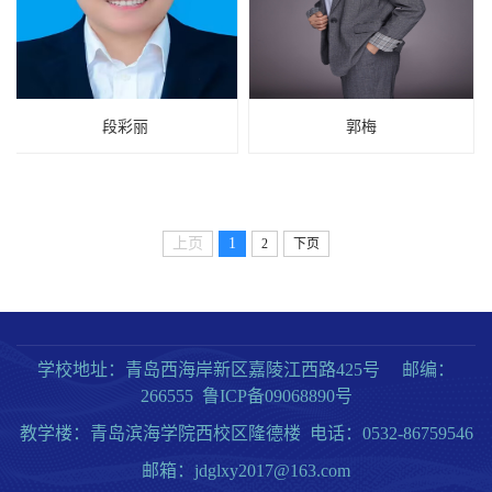
段彩丽
郭梅
上页
1
2
下页
学校地址：青岛西海岸新区嘉陵江西路425号 邮编：
266555 鲁ICP备09068890号
教学楼：青岛滨海学院西校区隆德楼 电话：0532-86759546
邮箱：jdglxy2017@163.com