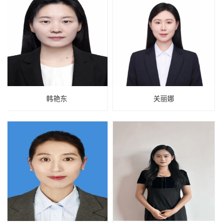
韩艳东
关丽娜