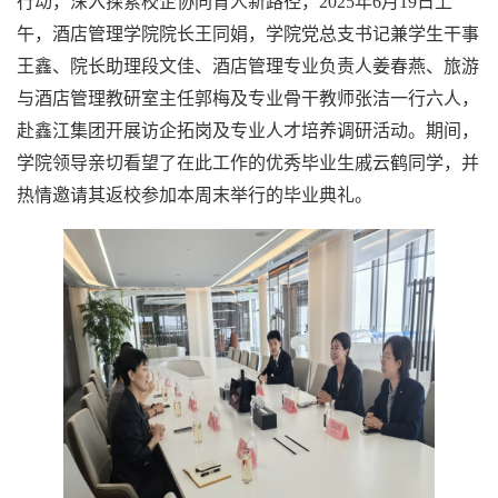
行动，深入探索校企协同育人新路径，
2025
年
6
月
19
日上
午，酒店管理学院院长王同娟，学院党总支书记兼学生干事
王鑫、院长助理段文佳、酒店管理专业负责人姜春燕、旅游
与酒店管理教研室主任郭梅及专业骨干教师张洁一行六人，
赴鑫江集团开展访企拓岗及专业人才培养调研活动。期间，
学院领导亲切看望了在此工作的优秀毕业生戚云鹤同学，并
热情邀请其返校参加本周末举行的毕业典礼。