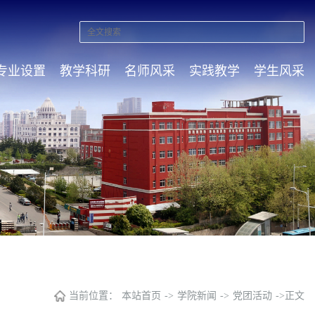
专业设置
教学科研
名师风采
实践教学
学生风采
当前位置：
本站首页
->
学院新闻
->
党团活动
->
正文