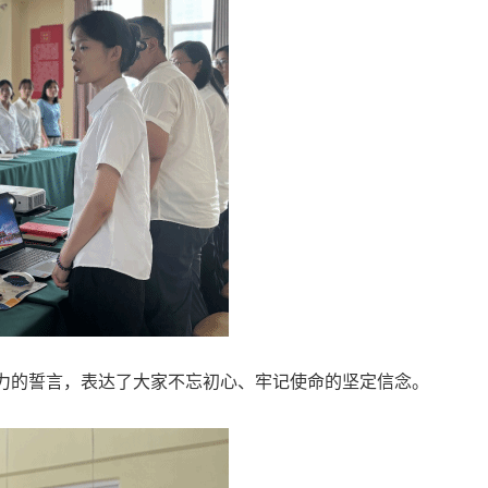
力的誓言，表达了大家不忘初心、牢记使命的坚定信念。