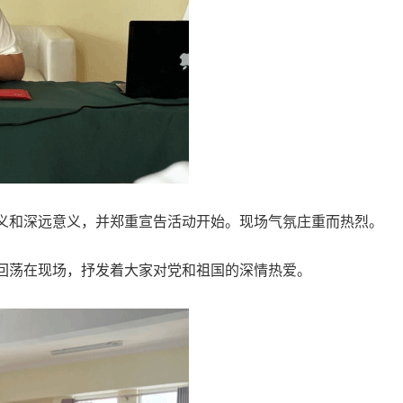
义和深远意义，并郑重宣告活动开始。现场气氛庄重而热烈。
回荡在现场，抒发着大家对党和祖国的深情热爱。