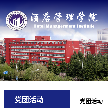
党团活动
党团活动