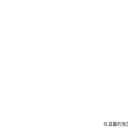
在温馨的氛