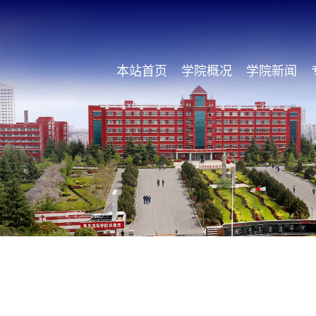
本站首页
学院概况
学院新闻