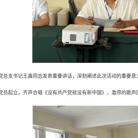
党总支书记王鑫同志发表重要讲话，深刻阐述此次活动的重要意
党员起立，齐声合唱《没有共产党就没有新中国》，激昂的歌声