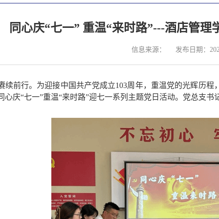
同心庆“七一” 重温“来时路”---酒店
信息来源：
发布日期：2024
赓续前行。为迎接中国共产党成立
103周年，重温党的光辉历程
同心庆“七一”重温“来时路”迎七一系列主题党日活动。党总支