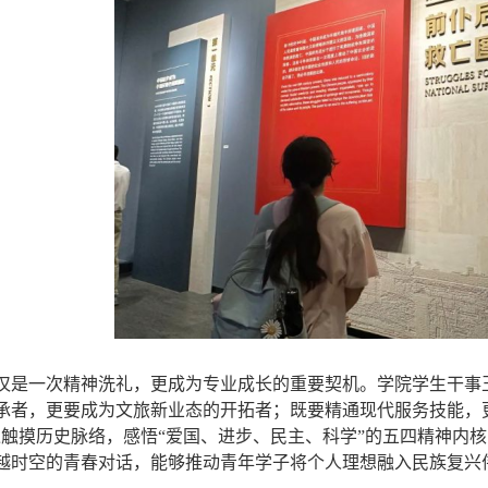
仅是一次精神洗礼，更成为专业成长的重要契机。
学院学生干事
承者，更要成为文旅新业态的开拓者
；
既要精通现代服务技能，
过触摸历史脉络，感悟
“
爱
国、进步、民主、科学
”
的五四精神内核
越时空的青春对话，
能够
推动青年学子将个人理想融入民族复兴