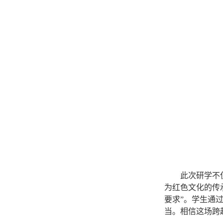
此次研学不
为红色文化的传
要求
”
。
学生
通
当。
相信
这场跨